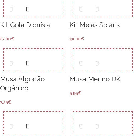
Kit Gola Dionísia
Kit Meias Solaris
27.00
€
30.00
€
Musa Algodão
Musa Merino DK
Orgânico
5.95
€
3.75
€