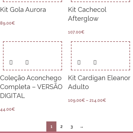
Kit Gola Aurora
Kit Cachecol
Afterglow
89.00
€
107.00
€
Coleção Aconchego
Kit Cardigan Eleanor
Completa – VERSÃO
Adulto
DIGITAL
109.00
€
–
214.00
€
44.00
€
1
2
3
→