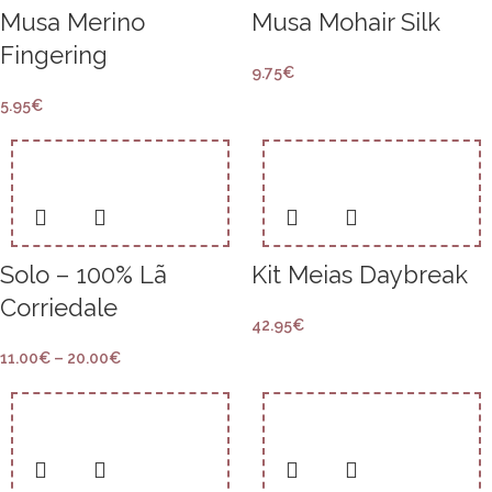
Musa Merino
Musa Mohair Silk
Fingering
9.75
€
5.95
€
Solo – 100% Lã
Kit Meias Daybreak
Corriedale
42.95
€
11.00
€
–
20.00
€