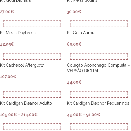
Kit Gola Dionísia
Kit Meias Solaris
27.00
€
30.00
€
Kit Meias Daybreak
Kit Gola Aurora
42.95
€
89.00
€
Kit Cachecol Afterglow
Coleção Aconchego Completa –
VERSÃO DIGITAL
107.00
€
44.00
€
Kit Cardigan Eleanor Adulto
Kit Cardigan Eleonor Pequeninos
109.00
€
–
214.00
€
49.00
€
–
91.00
€