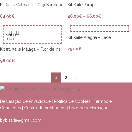
Kit Xaile Calmaria – Gigi Serelepe
Kit Xaile Pampa
64.90
€
46.00
€
–
66.00
€
SOLD
Kit Xaile Alegria – Lace
OUT
25.00
€
Kit #1 Xaile Málaga – Flor de Iris
96.00
€
1
2
→
Declaração de Privacidade
|
Política de Cookies
I
Termos e
Condições
|
Centro de Arbitragem
|
Livro de reclamações
bybisaria@gmail.com