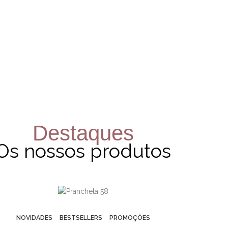
ACESSÓRIOS
KITS
ver produtos
Destaques
ver
Os nossos produtos
produtos
NOVIDADES
BESTSELLERS
PROMOÇÕES