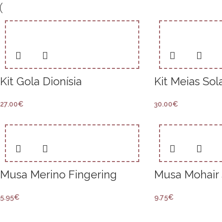
Kit Gola Dionísia
Kit Meias Sola
27.00
€
30.00
€
Musa Merino Fingering
Musa Mohair 
5.95
€
9.75
€