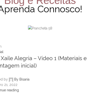
Blog e Receitas
Aprenda Connosco!
n
ial
 Xaile Alegria – Vídeo 1 (Materiais e
tagem inicial)
ed by
By Bisaria
ro 21, 2022
inue reading