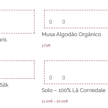
Musa Algodão Orgânico
ris
3.75
€
Silk
Solo – 100% Lã Corriedale
11.00
€
–
20.00
€