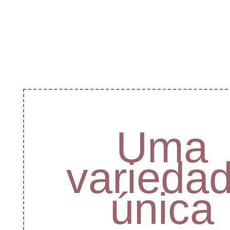
Uma
varieda
única